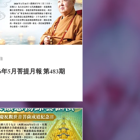
日
26年5月菩提月報 第483期