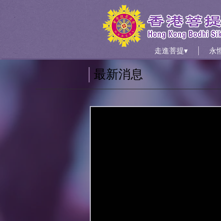
走進菩提▾
永
│
最新消息