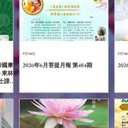
7月16日
7月16
泰國摩
2026年6月菩提月報 第484期
20
—東林
學士課程
港首家
的佛教
學修一
經典研
學位受