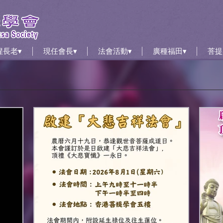
惺長老▾
現任會長▾
法會活動▾
廣種福田▾
菩提