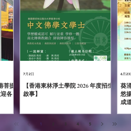
96 東
7月2日
6月23
香港菩提
【香港東林淨土學院 2026 年度招生
葵
歡迎各
啟事】
悠
成
🎊
1
2
3
4
5