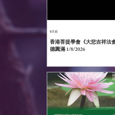
5天前
香港菩提學會《大悲吉祥法
德圓滿 1/8/2026