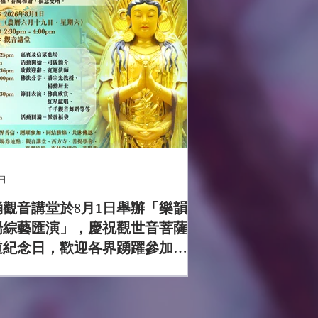
日
涌觀音講堂於8月1日舉辦「樂韻
揚綜藝匯演」，慶祝觀世音菩薩
道紀念日，歡迎各界踴躍參加🎉
