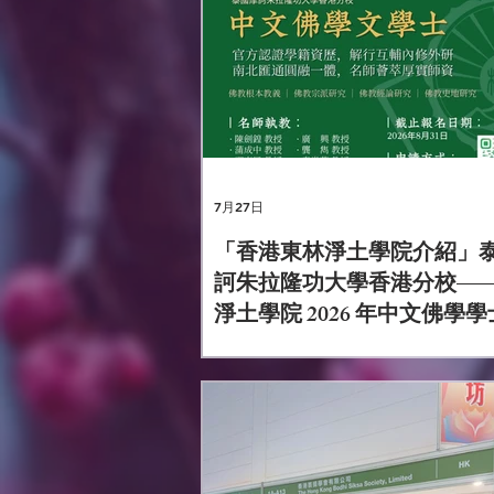
7月27日
「香港東林淨土學院介紹」
訶朱拉隆功大學香港分校—
淨土學院 2026 年中文佛學
招生正在進行中。學院是香
大學本科學歷獲得政府認證
高等學府，以「解行並重，
體」為辦學特色，課程兼顧
習、道場共修與弘法實踐，