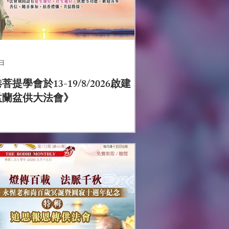
日
菩提學會於13-19/8/2026啟建
盂蘭盆供大法會》