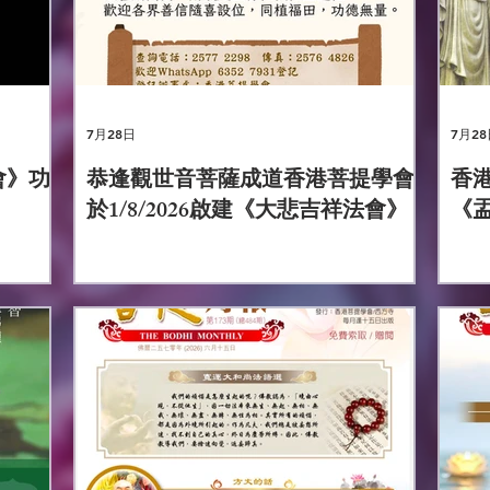
7月28日
7月28
會》功
恭逢觀世音菩薩成道香港菩提學會
香港
於1/8/2026啟建《大悲吉祥法會》
《