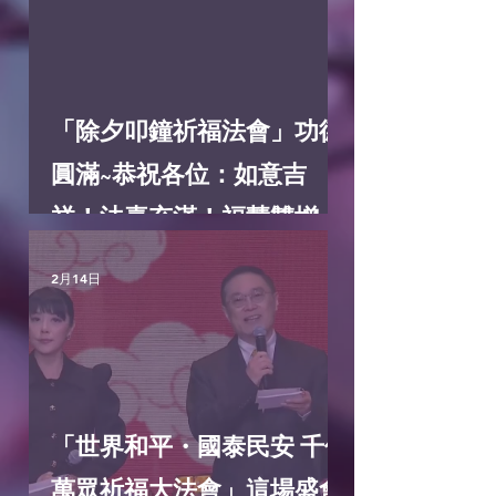
「除夕叩鐘祈福法會」功德
圓滿~恭祝各位：如意吉
祥！法喜充滿！福慧雙增！
諸事圓滿！
2月14日
「世界和平・國泰民安 千僧
萬眾祈福大法會」這場盛會