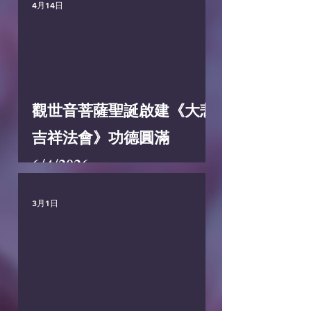
4月14日
觀世音菩薩聖誕啟建《大悲
吉祥法會》功德圓滿
6/4/2026
3月1日