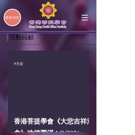
最新消息
│
活動回顧
7天前
香港菩提學會《大悲吉祥法
會》功德圓滿 1/8/2026