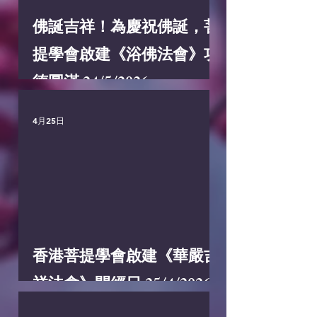
佛誕吉祥！為慶祝佛誕，菩
提學會啟建《浴佛法會》功
德圓滿 24/5/2026
4月25日
香港菩提學會啟建《華嚴吉
祥法會》開經日 25/4/2026