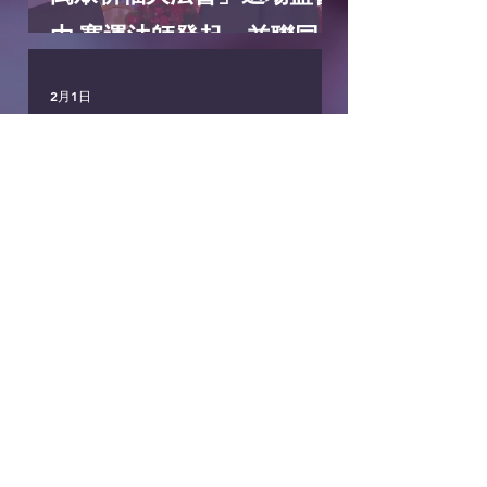
由 寬運法師發起，並聯同各
界共同啟建，已圓滿舉行🎉
2月1日
如閣下當天未能親臨法會,
現可透過以下頻道重溫當天
活動片段。日期：2026年1
月 7 日 （星期三)地點：啟
德體育園體藝館
歲晚供天(乙巳年)功德圓滿
1/2/2026
1月23日