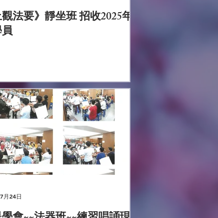
觀法要》靜坐班 招收2025年
學員
年7月24日