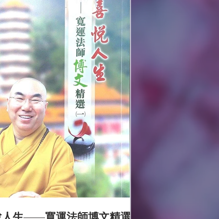
值、更有意義、更健...
悅人生——寬運法師博文精選