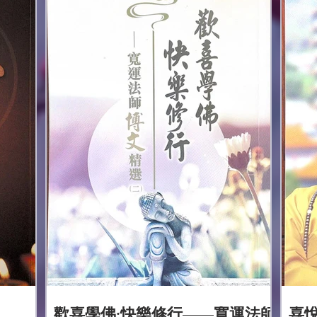
有價
發展，造就了一個繁華的世界。很多人在
這個繁華如花的...
歡喜學佛·快樂修行——寬運法師
喜