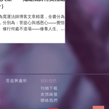
一）
為寬運法師博客文章精選，全書分為
，分別為：菩提心與感恩心——覺悟
、修行何處不道場——修養人生、好
讚歎·善緣皆隨喜——喜悅人生、點燃
·照亮心燈——和樂人生。 本書屬於寬
師博客文章精選系列叢書，該系列叢
容精彩紛呈，涵括：醒世、勸善、導
開示、講座、...
菩提興趣班
關於我們
刊物下載
友情鏈接
聯絡我們