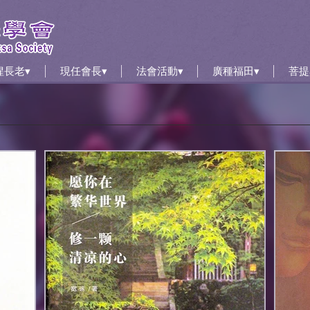
惺長老▾
現任會長▾
法會活動▾
廣種福田▾
菩提