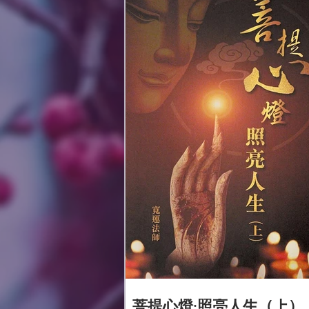
呢？在本書中，寬運法師從人間...
菩提心燈·照亮人生（上）