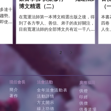
博文精選（二）
（
多達十
趨勢。
在寬運法師第一本博文精選出版之後，得
本書
即使有
到了各方學人、善信、弟子的友好關注，
四卷
身為佛
目前寬運法師的全部博文共有近一千八百
人生
將佛教
篇，其中推薦博文約二百五十篇，而博客
事皆
令世人
點擊量高達一千七百多萬人次。為了不敢
佛燈
獲得更
事負眾多讀者的設切期望，寬運法師即使
運法
1
2
在繁忙的法務中，仍執筆撰文，將佛法的
書內
好處和利益，傳播給更多...
迷、
現任會長
法會活動
廣種福田
簡介
全年法會活動表
供燈
著作
活動詳情
印經
方丈開示
供僧
線上功德
供養道場