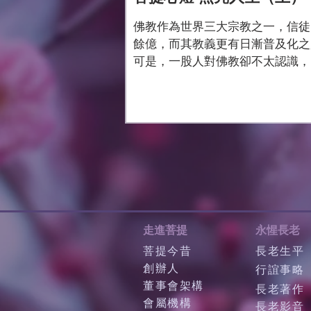
佛教作為世界三大宗教之一，信徒
餘億，而其教義更有日漸普及化之
可是，一股人對佛教卻不太認識，
些認識也可能不完全正確，因此，
教徒或佛教的弘傳者，實在有心要
的正確教義及精神，向世人闡述；
明白佛法的真正好處及利益，從而
有價值、更有意義、更健...
走進菩提
永惺長老
菩提今昔
長老生平
創辦人
行誼事略
董事會架構
長老著作
會屬機構
長老影音