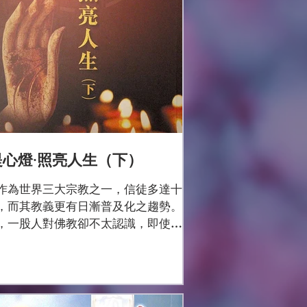
提心燈·照亮人生（下）
作為世界三大宗教之一，信徒多達十
，而其教義更有日漸普及化之趨勢。
，一股人對佛教卻不太認識，即使有
識也可能不完全正確，因此，身為佛
或佛教的弘傳者，實在有心要將佛教
確教義及精神，向世人闡述；令世人
佛法的真正好處及利益，從而獲得更