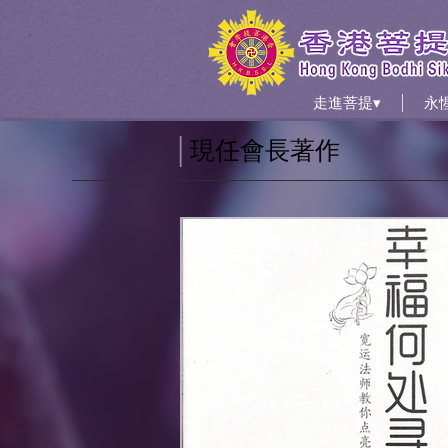
走進菩提▾
永
│
現任會長
著作