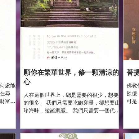
願你在繁華世界，修一顆清涼的
菩
心
何處能
佛教
在尋
餘億
人在這個世界上，總是需要的很少，想要
財富，
可是
的很多。 我們只需要吃飽穿暖，卻想要山
有的人
些認
珍海味，綾羅綢緞。 我們只需要一個代步
必幸
教徒
工具，卻想要世界名車、私人飛機，豪華
仰後卻
的正
遊艇。 我們只需要一個睡覺的床鋪，卻想
幸福
明白
要豪華的別墅，華美的裝飾。 物質的快速