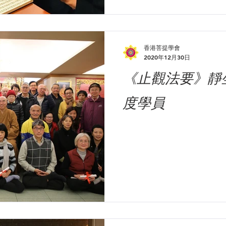
香港菩提學會
2020年12月30日
《止觀法要》靜坐
度學員