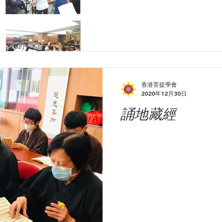
樓. 歡迎隨喜參加
香港菩提學會
2020年12月30日
誦地藏經