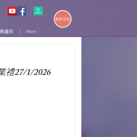
最新消息
興趣班
More
27/1/2026