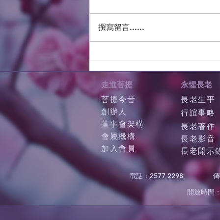
撰寫留言......
走進菩提
永惺長老
菩提今昔
長老生平
創辦人
行誼事略
董事會架構
長老著作
會屬機構
長老影音
加入會員
長老開示
電話：2577 2298
傳
開放時間：