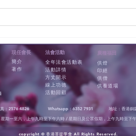
現任會長
法會活動
廣種福田
簡介
全年法會活動表
供燈
著作
活動詳情
印經
方丈開示
供僧
線上功德
供養道場
活動回顧
錄
真：2576 4826
Whatsapp：6352 7931
地址：香港銅
星期一至六，上午九時至下午六時 / 星期日及公眾假期，上午九時至下
copyright © 香港菩提學會 All Rights Reserved.