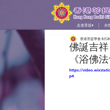
走進菩提▾
永
香港菩提學會
5月2
佛誕吉祥
《浴佛法會
https://video.wixsta
p4