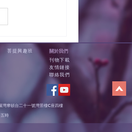
菩提興趣班
關於我們
刊物下載
友情鏈接
聯絡我們
鑼灣摩頓台二十一號灣景樓C座四樓
午五時