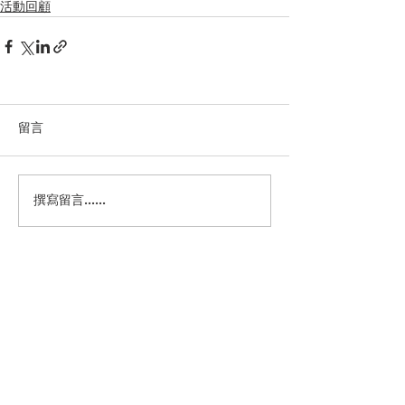
活動回顧
留言
撰寫留言......
電話：2577 2298
傳真：2576 4826
Whatsapp：6352 7931
地址：香港銅鑼灣摩頓台二十一號灣景樓C座
四樓