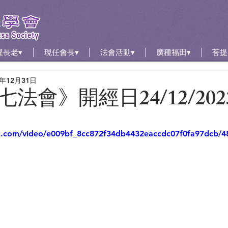
惺長老▾
現任會長▾
法會活動▾
廣種福田▾
菩提
3年12月31日
法會》開經日24/12/202
tic.com/video/e009bf_8cc872f34db4432eaccdc07f0fa97dcb/4