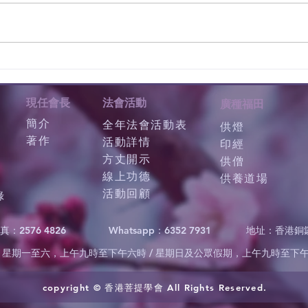
現任會長
法會活動
廣種福田
簡介
全年法會活動表
供燈
著作
活動詳情
印經
方丈開示
供僧
線上功德
供養道場
活動回顧
錄
真：2576 4826
Whatsapp：6352 7931
地址：香港銅
星期一至六，上午九時至下午六時 / 星期日及公眾假期，上午九時至下
copyright © 香港菩提學會 All Rights Reserved.