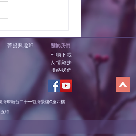
菩提興趣班
關於我們
刊物下載
友情鏈接
聯絡我們
鑼灣摩頓台二十一號灣景樓C座四樓
午五時