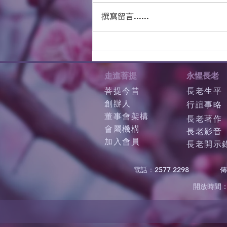
撰寫留言......
走進菩提
永惺長老
菩提今昔
長老生平
創辦人
行誼事略
董事會架構
長老著作
會屬機構
長老影音
加入會員
長老開示
電話：2577 2298
傳
開放時間：