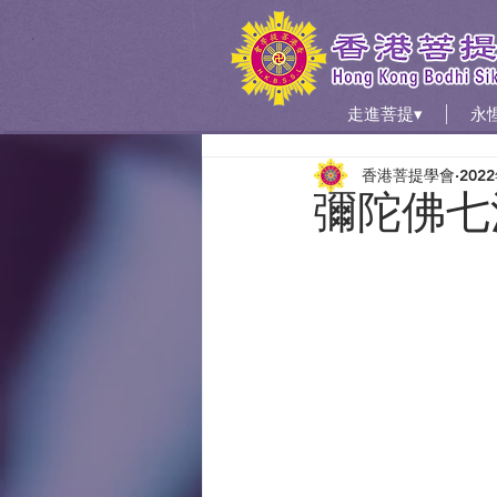
走進菩提▾
永
香港菩提學會
202
彌陀佛七法會