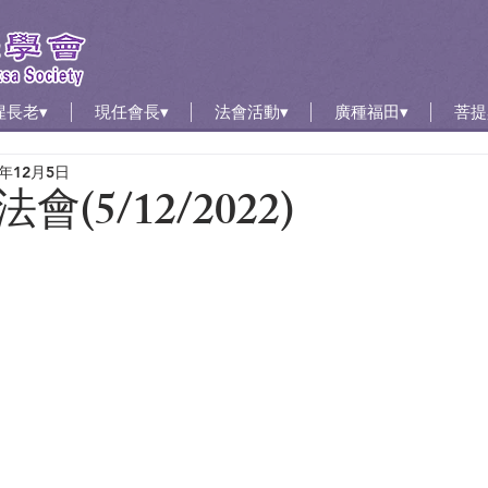
惺長老▾
現任會長▾
法會活動▾
廣種福田▾
菩提
2年12月5日
(5/12/2022)