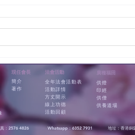
現任會長
法會活動
廣種福田
簡介
全年法會活動表
供燈
著作
活動詳情
印經
方丈開示
供僧
線上功德
供養道場
活動回顧
錄
真：2576 4826
Whatsapp：6352 7931
地址：香港銅