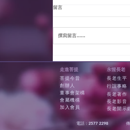
留言
撰寫留言......
走進菩提
永惺長老
菩提今昔
長老生平
創辦人
行誼事略
董事會架構
長老著作
會屬機構
長老影音
加入會員
長老開示
電話：2577 2298
傳