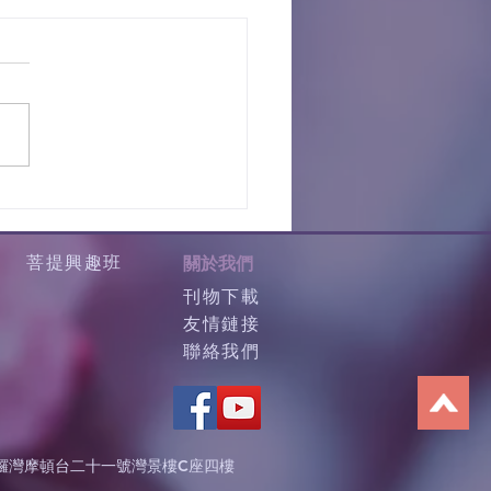
菩提興趣班
關於我們
刊物下載
友情鏈接
聯絡我們
鑼灣摩頓台二十一號灣景樓C座四樓