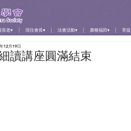
惺長老▾
現任會長▾
法會活動▾
廣種福田▾
菩提
1年12月19日
細讀講座圓滿結束