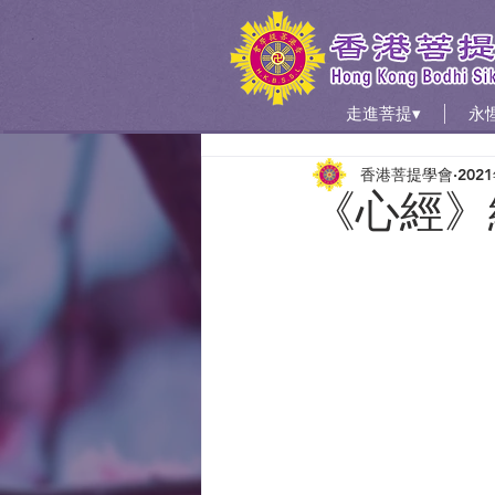
走進菩提▾
永
香港菩提學會
202
《心經》