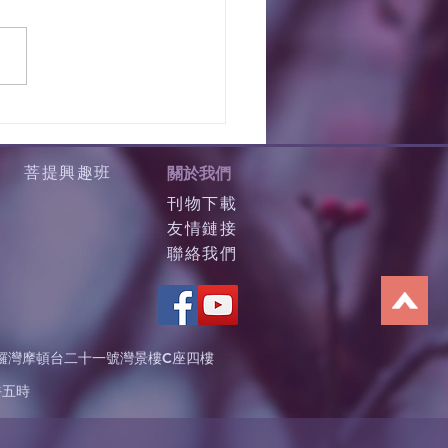
菩提興趣班
關於我們
刊物下載
友情鏈接
聯絡我們
鑼灣摩頓台二十一號灣景樓C座四樓
午五時