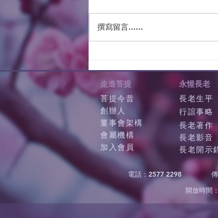
撰寫留言......
走進菩提
永惺長老
菩提今昔
長老生平
創辦人
行誼事略
董事會架構
長老著作
會屬機構
長老影音
加入會員
長老開示
電話：2577 2298
傳
開放時間：