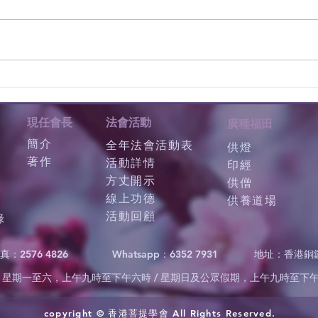
現任會長
法會活動
廣種福田
簡介
全年法會活動表
供燈
著作
活動詳情
印經
方丈開示
供僧
線上功德
供養道場
活動回顧
錄
真：2576 4826
Whatsapp：6352 7931
地址：香港銅
星期一至六，上午九時至下午六時 / 星期日及公眾假期，上午九時至下
copyright © 香港菩提學會 All Rights Reserved.