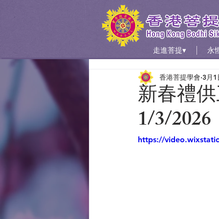
走進菩提▾
永
香港菩提學會
3月1
新春禮供
1/3/2026
https://video.wixsta