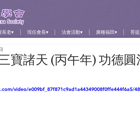
惺長老▾
現任會長▾
法會活動▾
廣種福田▾
菩提
日
三寶諸天 (丙午年) 功德圓
tic.com/video/e009bf_87f871c9ad1a44349008f0ffe444f6a5/4