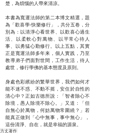
楚，為煩惱的人帶來清凉。
本書為寬運法師的第二本博文精選，題
為「歡喜學·快樂修行」，共分五卷，分
別為：以清淨心看世界、以歡喜心過生
活、以柔軟心對萬物、以平常心待人
事、以勇猛心勤修行。以上五點，其實
正是寬運法師多年来，個人實践，乃至
教導弟子們面對世間，工作生活，待人
處世，修行學佛的基本態度及原則。
身處色彩繽紛的繁華世界，我們如何才
能不迷不惑、不動不摇，安住於自性的
清心中？正如古德所說：「智者除心不
除境，愚人除境不除心。」又道：「但
自無心於萬物，何妨萬物常圍繞？」若
能真正做到「心中無事，事中無心」，
這份清淨、自在，就是幸福的源泉。
方丈著作