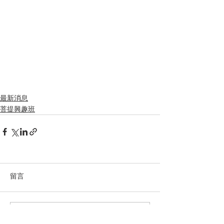
最新消息
菩提興趣班
留言
撰寫留言......