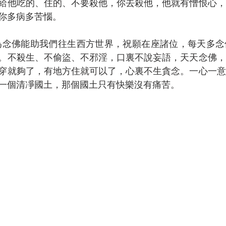
給他吃的、住的、不要殺他，你去殺他，他就有憎恨心，
你多病多苦惱。
。不殺生、不偷盜、不邪淫，口裏不說妄語，天天念佛，
穿就夠了，有地方住就可以了，心裏不生貪念。一心一意
一個清凈國土，那個國土只有快樂沒有痛苦。