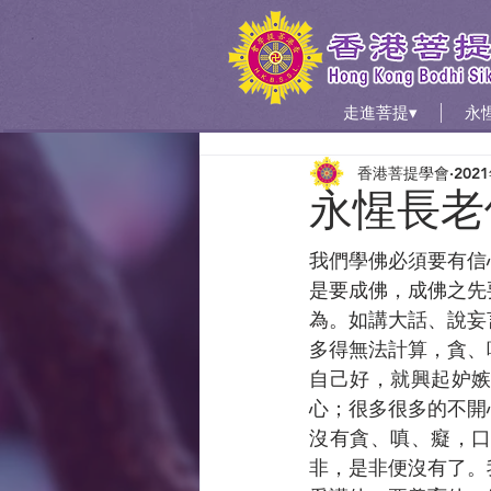
走進菩提▾
永
香港菩提學會
202
永惺長老
我們學佛必須要有信
是要成佛，成佛之先
為。如講大話、說妄
多得無法計算，貪、
自己好，就興起妒
心；很多很多的不開
沒有貪、嗔、癡，
非，是非便沒有了。