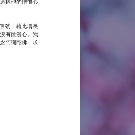
這樣他的憎恨心
沒有散漫心。我
念阿彌陀佛，求