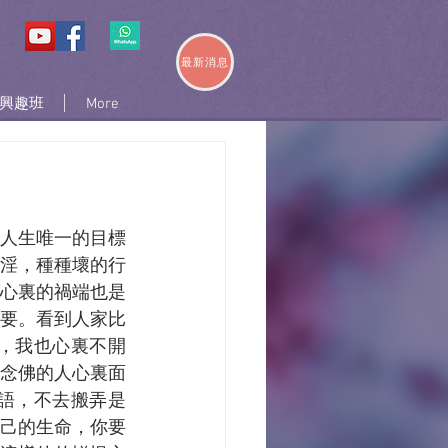
最新消息
興趣班
More
人生唯一的目標
淫，種種壞的行
心裏的禍端也是
要。看到人家比
，我也心裏不開
念佛的人心裏面
語，不去搬弄是
己的生命，你要