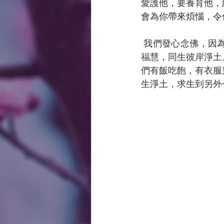
愛護他，要養育他，
會為你帶來煩惱，令
 我們發心念佛，因為念佛能助我們往生西方世界，祝願在座諸位，每天多念佛號，藉此增長
福慧，同生彼岸淨土
們有飯吃飽，有衣服
生淨土，求生到另外