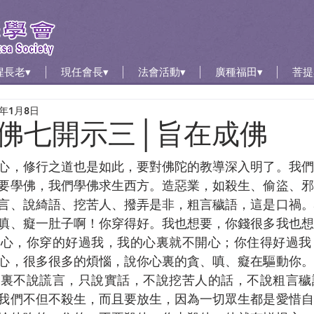
惺長老▾
現任會長▾
法會活動▾
廣種福田▾
菩提
1年1月8日
佛七開示三│旨在成佛
心，修行之道也是如此，要對佛陀的教導深入明了。我們
要學佛，我們學佛求生西方。造惡業，如殺生、偷盜、邪
言、說綺語、挖苦人、撥弄是非，粗言穢語，這是口禍。
嗔、癡一肚子啊！你穿得好。我也想要，你錢很多我也想
嫉心，你穿的好過我，我的心裏就不開心；你住得好過我
心，很多很多的煩惱，說你心裏的貪、嗔、癡在驅動你。
口裏不說謊言，只說實話，不說挖苦人的話，不說粗言穢
我們不但不殺生，而且要放生，因為一切眾生都是愛惜自