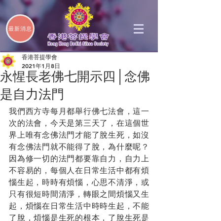
最新消息
香港菩提學會
2021年1月8日
永惺長老佛七開示四│念佛
是自力法門
我們西方寺每月都舉行佛七法會，這一
次的法會，今天是第三天了，在這個世
界上唯有念佛法門才能了脫生死，如沒
有念佛法門就不能得了脫，為什麼呢？
因為修一切的法門都要靠自力，自力上
不容易的，每個人在日常生活中都有煩
惱生起，時時有煩惱，心思不清淨，或
只有很短時間清淨，轉眼之間煩惱又生
起，煩惱在日常生活中時時生起，不能
了脫，煩惱是生死的根本，了脫生死是