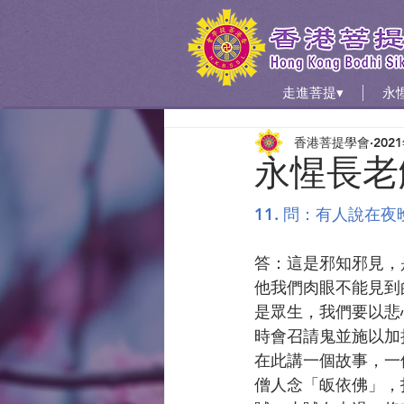
走進菩提▾
永
香港菩提學會
202
永惺長老
11. 問：有人說在
答：這是邪知邪見，
他我們肉眼不能見到
是眾生，我們要以悲
時會召請鬼並施以加
在此講一個故事，一
僧人念「皈依佛」，