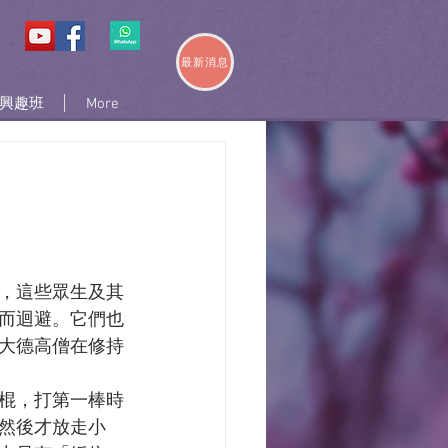
最新消息
興趣班
More
，這些眾生及其
而迴避。它們也
大德高僧在修持
棍，打第一棒時
然後才放走小