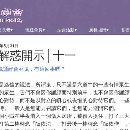
惺長老▾
現任會長▾
法會活動▾
廣種福田▾
菩提
1年5月31日
解惑開示│十一
夜晚誦經會召鬼，有這回事嗎？
是迷信的說法。所謂鬼，只不過是六道中的一些有情眾生
的眾生，它們不會因你誦經而特別前來，也不會因你誦經
心對待，而不是以對立的瞋心或畏懼的心對待它們。一些
持。一般人是無能力召請它們，也無能力避開它們。
個小賊在半夜潛入一個僧人居所，被僧人捉住，打了三大
打第二棒時念「皈依法」，打最後一棒時念「皈依僧」，