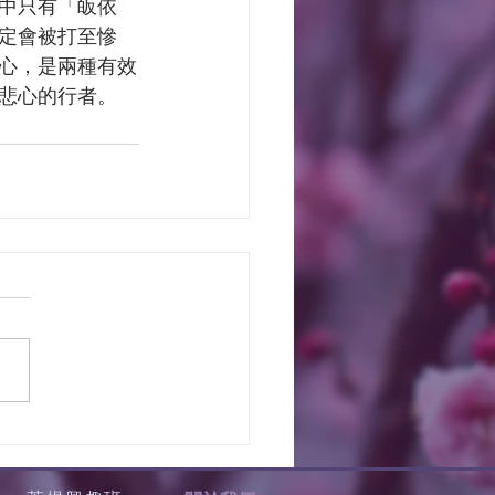
中只有「皈依
定會被打至慘
心，是兩種有效
悲心的行者。