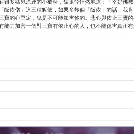
有很多猛鬼流連的小橋時，猛鬼悻悻然地道：「幸好佛教
「皈依僧」這三種皈依，如果多幾個「皈依」的話，我肯
三寶的心堅定，鬼是不可能加害你的。悲心與依止三寶的
有能力加害一個對三寶有依止心的人，也不能傷害真正有