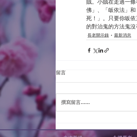
賊。小賊在走過一條
佛」、「皈依法」和
死！」。只要你皈依
的對治鬼的方法鬼沒
長老開示錄
最新消息
留言
撰寫留言......