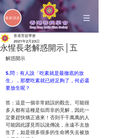
最新消息
香港菩提學會
2021年2月23日
永惺長老解惑開示│五
解惑開示
5.問：有人說「吃素就是最徹底的放
生」，那麼吃素就已經足夠了，何必還
要放生呢？
答：這是一個非常錯誤的觀念。可能很
多人都有這種是似而非的見解，因此一
定要趕快矯正過來！否則千千萬萬的人
可能因此謬見而以訛傳訛，永遠不去放
生了，如是很多很多的生命將失去被放