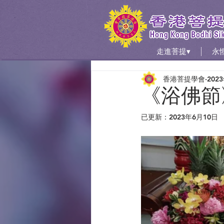
走進菩提▾
永
香港菩提學會
202
《浴佛節》
已更新：
2023年6月10日