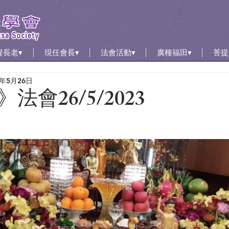
惺長老▾
現任會長▾
法會活動▾
廣種福田▾
菩提
3年5月26日
法會26/5/2023