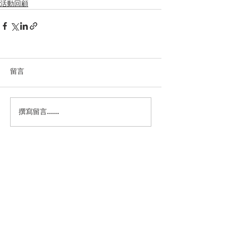
活動回顧
留言
撰寫留言......
電話：2577 2298
傳真：2576 4826
Whatsapp：6352 7931
地址：香港銅鑼灣摩頓台二十一號灣景樓C座
四樓