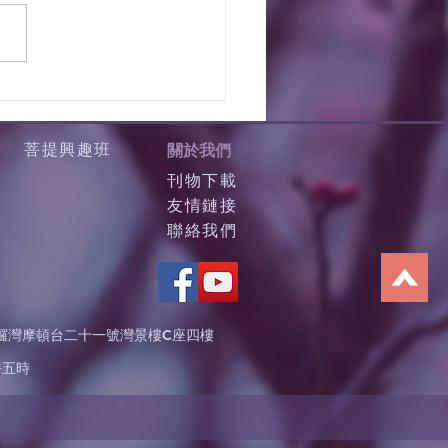
菩提興趣班
關於我們
刊物下載
友情鏈接
聯絡我們
鑼灣摩頓台二十一號灣景樓C座四樓
午五時