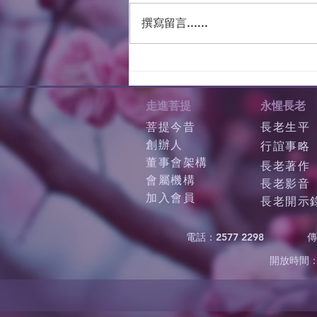
撰寫留言......
走進菩提
永惺長老
菩提今昔
長老生平
創辦人
行誼事略
董事會架構
長老著作
會屬機構
長老影音
加入會員
長老開示
電話：2577 2298
傳
開放時間：