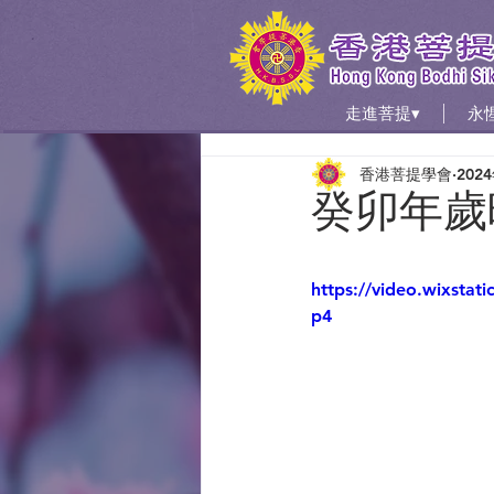
走進菩提▾
永
香港菩提學會
202
癸卯年歲晚
https://video.wixsta
p4