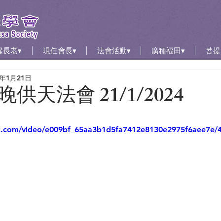
惺長老▾
現任會長▾
法會活動▾
廣種福田▾
菩提
4年1月21日
供天法會 21/1/2024
tic.com/video/e009bf_65aa3b1d5fa7412e8130e2975f6aee7e/