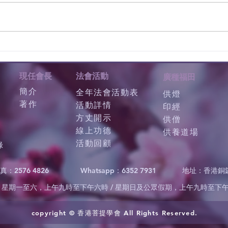
現任會長
法會活動
廣種福田
簡介
全年法會活動表
供燈
著作
活動詳情
印經
方丈開示
供僧
線上功德
供養道場
活動回顧
錄
真：2576 4826
Whatsapp：6352 7931
地址：香港銅
星期一至六，上午九時至下午六時 / 星期日及公眾假期，上午九時至下
copyright © 香港菩提學會 All Rights Reserved.