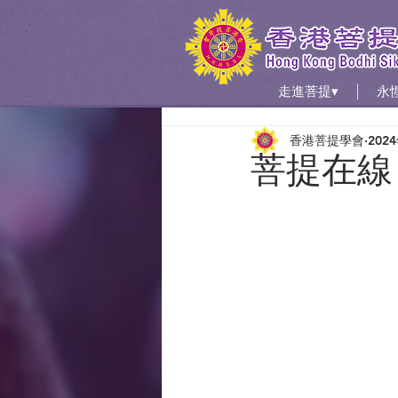
走進菩提▾
永
香港菩提學會
202
菩提在線