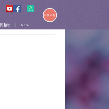
最新消息
興趣班
More