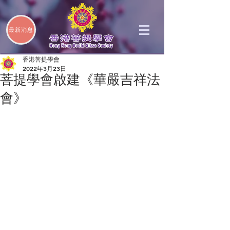
最新消息
香港菩提學會
2022年3月23日
菩提學會啟建《華嚴吉祥法
會》