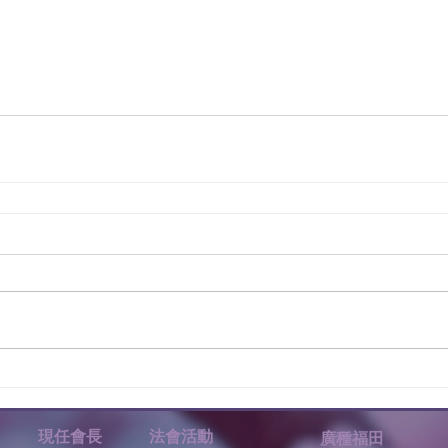
現任會長
法會活動
廣種福田