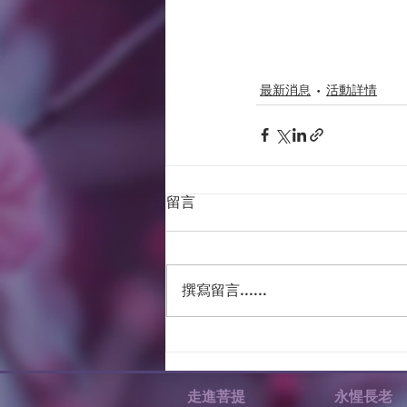
最新消息
活動詳情
留言
撰寫留言......
走進菩提
永惺長老