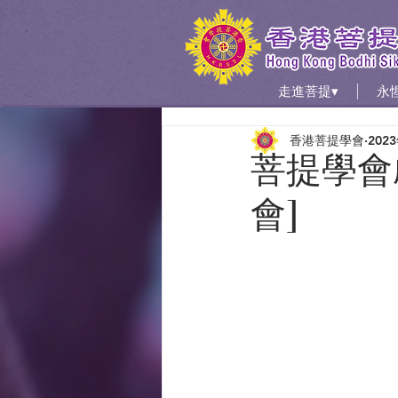
走進菩提▾
永
香港菩提學會
202
菩提學會
會]