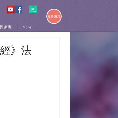
最新消息
興趣班
More
槃經》法