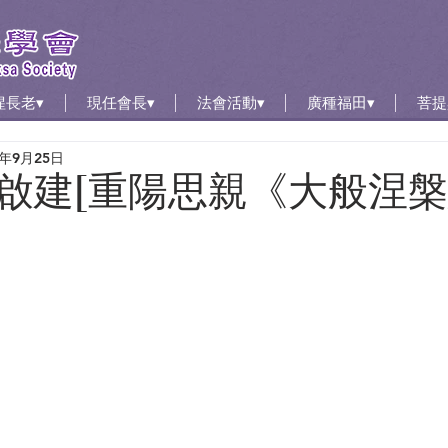
惺長老▾
現任會長▾
法會活動▾
廣種福田▾
菩提
3年9月25日
啟建[重陽思親《大般涅