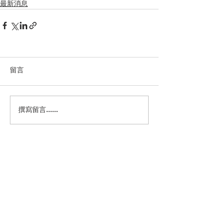
最新消息
留言
撰寫留言......
電話：2577 2298
傳真：2576 4826
Whatsapp：6352 7931
地址：香港銅鑼灣摩頓台二十一號灣景樓C座
四樓