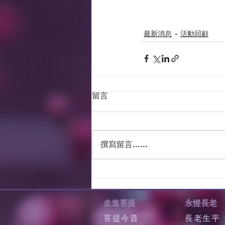
最新消息
活動回顧
留言
撰寫留言......
走進菩提
永惺長老
菩提今昔
長老生平