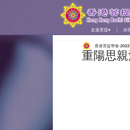
走進菩提▾
永
香港菩提學會
202
重陽思親法