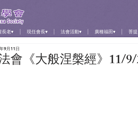
惺長老▾
現任會長▾
法會活動▾
廣種福田▾
菩提
2年9月11日
會《大般涅槃經》11/9/2