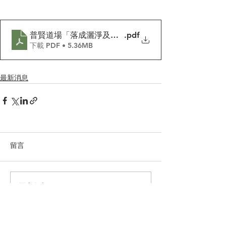
普賢道場「落成灑淨及祈福儀式」隆重舉行
.pdf
下載 PDF • 5.36MB
最新消息
留言
撰寫留言......