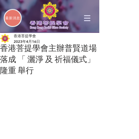
最新消息
香港菩提學會
2023年4月16日
香港菩提學會主辦普賢道場
落成 「 灑淨 及 祈福儀式」
隆重 舉行