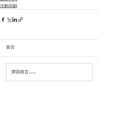
活動回顧
留言
撰寫留言......
電話：2577 2298
傳真：2576 4826
Whatsapp：6352 7931
地址：香港銅鑼灣摩頓台二十一號灣景樓C座
四樓