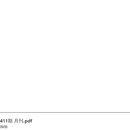
第411期 月刊
.pdf
70MB