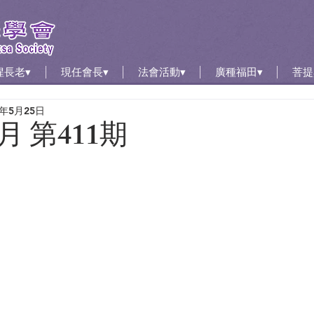
惺長老▾
現任會長▾
法會活動▾
廣種福田▾
菩提
3年5月25日
2月 第411期