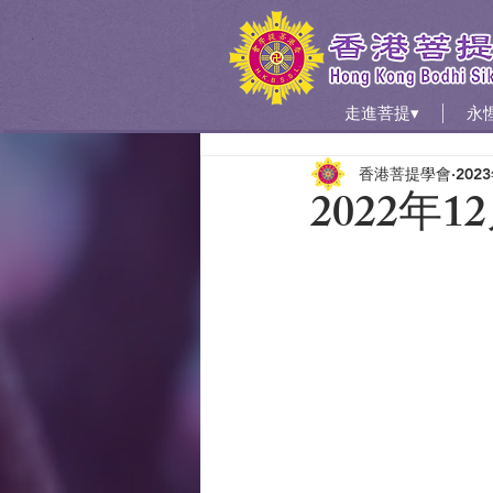
走進菩提▾
永
香港菩提學會
202
2022年1