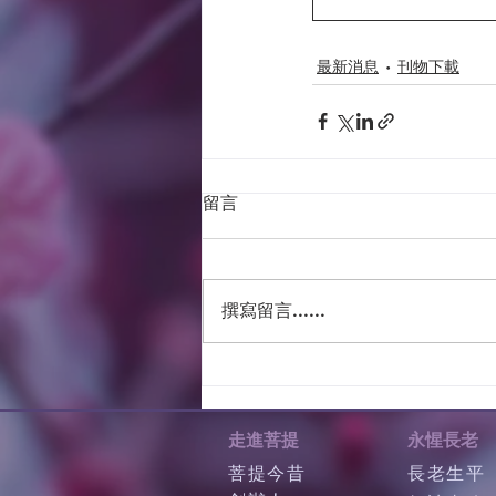
最新消息
刊物下載
留言
撰寫留言......
走進菩提
永惺長老
菩提今昔
長老生平