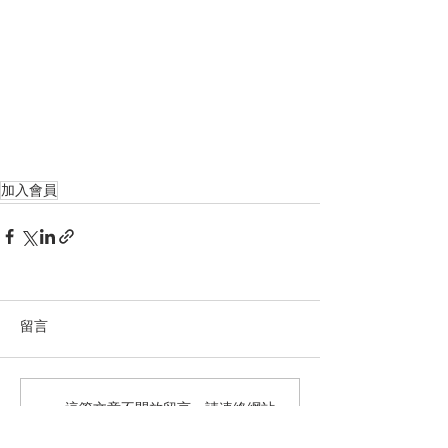
加入會員
留言
這篇文章不開放留言。請連絡網站
負責人了解更多。