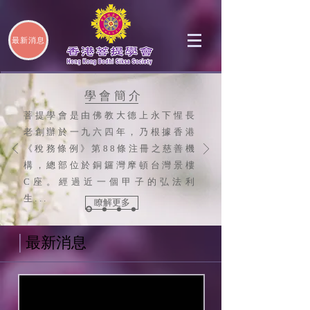
最新消息
學會簡介
菩提學會是由佛教大德上永下惺長
老創辦於一九六四年，乃根據香港
《稅務條例》第88條注冊之慈善機
構，總部位於銅鑼灣摩頓台灣景樓
C座。經過近一個甲子的弘法利
生...
瞭解更多
│
最新消息