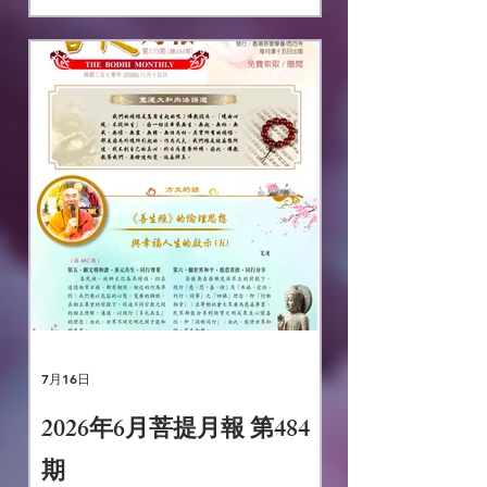
分校——東林淨土學院
2026 年中文佛學學士課程
招生正在進行中。學院是香
港首家大學本科學歷獲得政
府認證的佛教高等學府，以
「解行並重，學修一體」為
辦學特色，課程兼顧經典研
習、道場共修與弘法實踐，
學位受國際認可。詳情請聯
絡6944 9396 東林淨土學
7月16日
院。
2026年6月菩提月報 第484
期