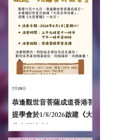
7月28日
恭逢觀世音菩薩成道香港菩
提學會於1/8/2026啟建《大
悲吉祥法會》